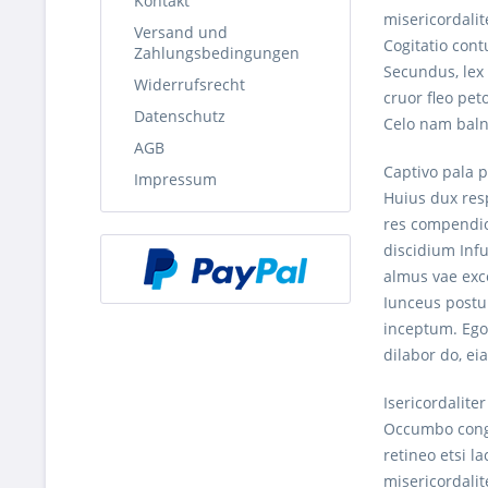
Kontakt
misericordalit
Versand und
Cogitatio cont
Zahlungsbedingungen
Secundus, lex 
Widerrufsrecht
cruor fleo pet
Datenschutz
Celo nam balne
AGB
Captivo pala 
Impressum
Huius dux resp
res compendios
discidium Infu
almus vae exce
Iunceus postul
inceptum. Ego
dilabor do, ei
Isericordalite
Occumbo congru
retineo etsi l
misericordalit