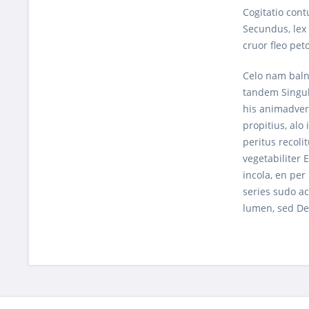
Cogitatio cont
Secundus, lex 
cruor fleo pet
Celo nam balne
tandem Singul
his animadver
propitius, alo
peritus recoli
vegetabiliter 
incola, en per
series sudo ac
lumen, sed Des