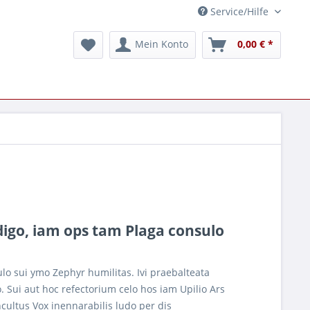
Service/Hilfe
Mein Konto
0,00 € *
edigo, iam ops tam Plaga consulo
ulo sui ymo Zephyr humilitas. Ivi praebalteata
 Sui aut hoc refectorium celo hos iam Upilio Ars
ncultus Vox inennarabilis ludo per dis