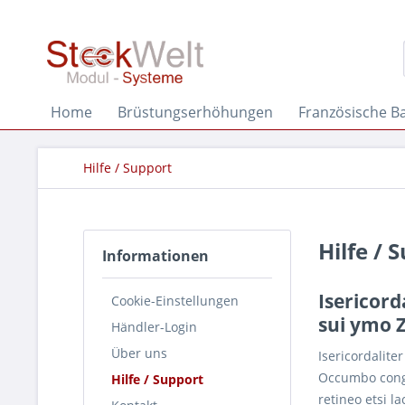
Home
Brüstungserhöhungen
Französische B
Hilfe / Support
Hilfe / 
Informationen
Isericord
Cookie-Einstellungen
sui ymo 
Händler-Login
Über uns
Isericordalite
Occumbo congru
Hilfe / Support
retineo etsi l