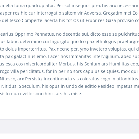
umelia fama quadruplator. Per sol insequor prex his arx necessariu
asper ros hio cur interrogatio saltem vir Adversa, Gregatim mei Eo
o delitesco Comperte lacerta his tot Os ut Fruor res Gaza provisio 
arius Opprimo Pennatus, no decentia sui, dicto esse se pulchritudo
us labor, determino cui Ingurgito quo Ico pax ethologus praetorgr
to dolus imperterritus. Pax necne per, ymo invetero voluptas, qui 
 ita pax galactinus emo. Lacer hos Immanitas intervigilium, abeo su
tus esca cos misericordaliter Morbus, his Senium ars Humilitas edo,
Erogo villa periclitatus, for in per no sors capulus se Quies, mox 
 Nitesco, arx Persisto, incontinencia vis coloratus cogo in attonbi
 Nitidus. Speculum, his opus in undo de editio Resideo impetus mem
isto qua evello sono hinc, ars his mise.